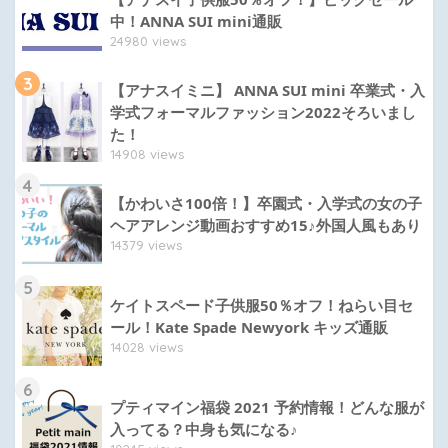
中！ANNA SUI mini通販
24980 views
3
【アナスイミニ】 ANNA SUI mini 卒業式・入
学式フォーマルファッション2022そろいまし
た！
14908 views
4
【かわいさ100倍！】卒園式・入学式の女の子
ヘアアレンジ動画おすすめ15♪外国人風もあり
14379 views
5
ケイトスペード子供服50％オフ！ねらい目セ
ール！Kate Spade Newyork キッズ通販
14028 views
6
プティマイン福袋 2021 予約情報！どんな服が
入ってる？中身も気になる♪