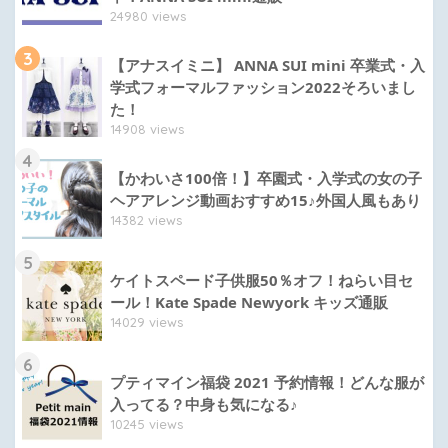
24980 views
3
【アナスイミニ】 ANNA SUI mini 卒業式・入
学式フォーマルファッション2022そろいまし
た！
14908 views
4
【かわいさ100倍！】卒園式・入学式の女の子
ヘアアレンジ動画おすすめ15♪外国人風もあり
14382 views
5
ケイトスペード子供服50％オフ！ねらい目セ
ール！Kate Spade Newyork キッズ通販
14029 views
6
プティマイン福袋 2021 予約情報！どんな服が
入ってる？中身も気になる♪
10245 views