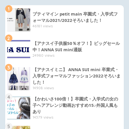
1
プティマイン petit main 卒園式・入学式フ
ォーマル2021/2022そろいました！
46181 views
2
【アナスイ子供服50％オフ！】ビッグセール
中！ANNA SUI mini通販
24980 views
3
【アナスイミニ】 ANNA SUI mini 卒業式・
入学式フォーマルファッション2022そろいま
した！
14908 views
4
【かわいさ100倍！】卒園式・入学式の女の
子ヘアアレンジ動画おすすめ15♪外国人風も
あり
14379 views
5