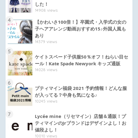
した！
14908 views
4
【かわいさ100倍！】卒園式・入学式の女の
子ヘアアレンジ動画おすすめ15♪外国人風も
あり
14379 views
5
ケイトスペード子供服50％オフ！ねらい目セ
ール！Kate Spade Newyork キッズ通販
14028 views
6
プティマイン福袋 2021 予約情報！どんな服
が入ってる？中身も気になる♪
10245 views
7
Lycée mine（リセマイン）店舗＆通販！プ
ティマインのJrブランドはデザインよし！お
値段よし！
10010 views