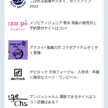
こばれる肌着やスタイ、セットアップ
2022
メゾピアノジュニア 香水 再販の発売日と
予約受付サイトはコレ!
アナスイ×鬼滅の刃 コラボアイテムぞくぞ
く登場♪
デビロック 子供フォーマル 入学式・卒服
に格安なスーツ・ワンピース♪
アンジュシャルム 通販できるサイトはコ
コ！店舗はある？