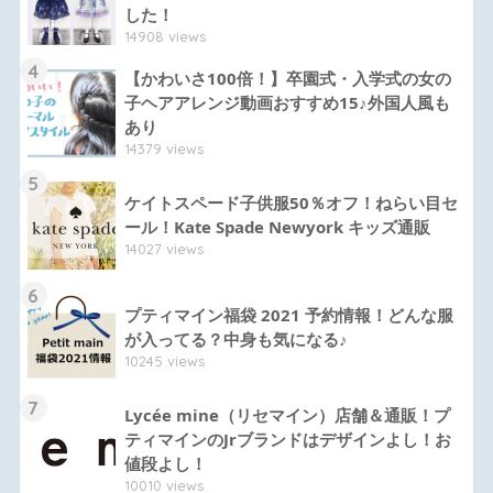
した！
14908 views
4
【かわいさ100倍！】卒園式・入学式の女の
子ヘアアレンジ動画おすすめ15♪外国人風も
あり
14379 views
5
ケイトスペード子供服50％オフ！ねらい目セ
ール！Kate Spade Newyork キッズ通販
14027 views
6
プティマイン福袋 2021 予約情報！どんな服
が入ってる？中身も気になる♪
10245 views
7
Lycée mine（リセマイン）店舗＆通販！プ
ティマインのJrブランドはデザインよし！お
値段よし！
10010 views