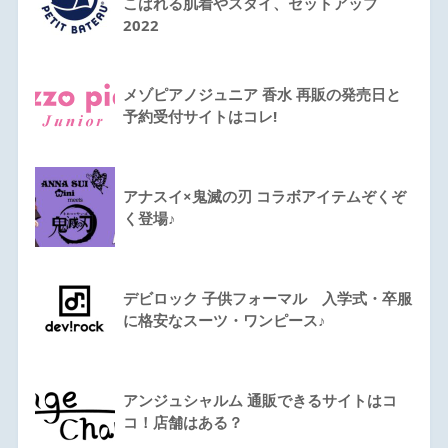
こばれる肌着やスタイ、セットアップ
2022
メゾピアノジュニア 香水 再販の発売日と
予約受付サイトはコレ!
アナスイ×鬼滅の刃 コラボアイテムぞくぞ
く登場♪
デビロック 子供フォーマル 入学式・卒服
に格安なスーツ・ワンピース♪
アンジュシャルム 通販できるサイトはコ
コ！店舗はある？