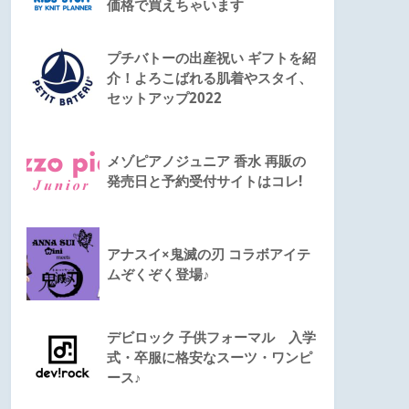
価格で買えちゃいます
プチバトーの出産祝い ギフトを紹
介！よろこばれる肌着やスタイ、
セットアップ2022
メゾピアノジュニア 香水 再販の
発売日と予約受付サイトはコレ!
アナスイ×鬼滅の刃 コラボアイテ
ムぞくぞく登場♪
デビロック 子供フォーマル 入学
式・卒服に格安なスーツ・ワンピ
ース♪