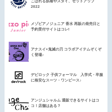
こばれる肌着やスタイ、セットアップ
2022
メゾピアノジュニア 香水 再販の発売日と
予約受付サイトはコレ!
アナスイ×鬼滅の刃 コラボアイテムぞくぞ
く登場♪
デビロック 子供フォーマル 入学式・卒服
に格安なスーツ・ワンピース♪
アンジュシャルム 通販できるサイトはコ
コ！店舗はある？