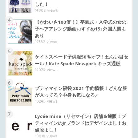
した！
14908 views
4
【かわいさ100倍！】卒園式・入学式の女の
子ヘアアレンジ動画おすすめ15♪外国人風も
あり
14382 views
5
ケイトスペード子供服50％オフ！ねらい目セ
ール！Kate Spade Newyork キッズ通販
14029 views
6
プティマイン福袋 2021 予約情報！どんな服
が入ってる？中身も気になる♪
10245 views
7
Lycée mine（リセマイン）店舗＆通販！プ
ティマインのJrブランドはデザインよし！お
値段よし！
10010 views