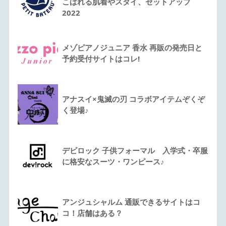
こばれる肌着やスタイ、セットアップ
2022
メゾピアノジュニア 香水 再販の発売日と
予約受付サイトはコレ!
アナスイ×鬼滅の刃 コラボアイテムぞくぞ
く登場♪
デビロック 子供フォーマル 入学式・卒服
に格安なスーツ・ワンピース♪
アンジュシャルム 通販できるサイトはコ
コ！店舗はある？