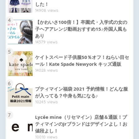
した！
14908 views
4
【かわいさ100倍！】卒園式・入学式の女の
子ヘアアレンジ動画おすすめ15♪外国人風も
あり
14379 views
5
ケイトスペード子供服50％オフ！ねらい目セ
ール！Kate Spade Newyork キッズ通販
14028 views
6
プティマイン福袋 2021 予約情報！どんな服
が入ってる？中身も気になる♪
10245 views
7
Lycée mine（リセマイン）店舗＆通販！プ
ティマインのJrブランドはデザインよし！お
値段よし！
10010 views