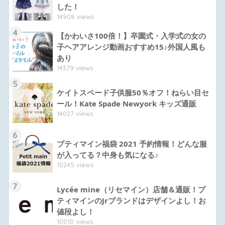
した！
14908 views
4
【かわいさ100倍！】卒園式・入学式の女の
子ヘアアレンジ動画おすすめ15♪外国人風も
あり
14379 views
5
ケイトスペード子供服50％オフ！ねらい目セ
ール！Kate Spade Newyork キッズ通販
14027 views
6
プティマイン福袋 2021 予約情報！どんな服
が入ってる？中身も気になる♪
10245 views
7
Lycée mine（リセマイン）店舗＆通販！プ
ティマインのJrブランドはデザインよし！お
値段よし！
10010 views