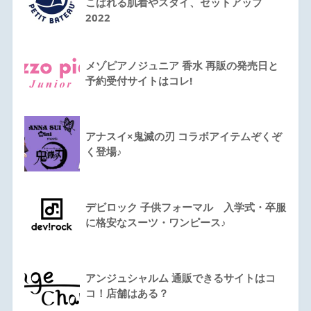
こばれる肌着やスタイ、セットアップ
2022
メゾピアノジュニア 香水 再販の発売日と
予約受付サイトはコレ!
アナスイ×鬼滅の刃 コラボアイテムぞくぞ
く登場♪
デビロック 子供フォーマル 入学式・卒服
に格安なスーツ・ワンピース♪
アンジュシャルム 通販できるサイトはコ
コ！店舗はある？